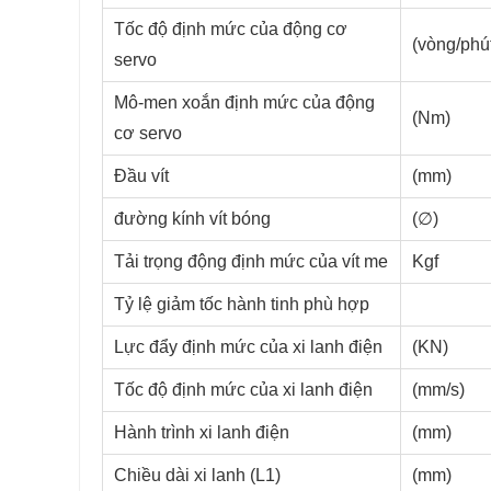
Tốc độ định mức của động cơ
(vòng/phú
servo
Mô-men xoắn định mức của động
(Nm)
cơ servo
Đầu vít
(mm)
đường kính vít bóng
(∅)
Tải trọng động định mức của vít me
Kgf
Tỷ lệ giảm tốc hành tinh phù hợp
Lực đẩy định mức của xi lanh điện
(KN)
Tốc độ định mức của xi lanh điện
(mm/s)
Hành trình xi lanh điện
(mm)
Chiều dài xi lanh (L1)
(mm)