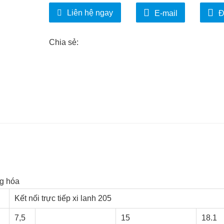
Liên hệ ngay
E-mail
Đ
Chia sẻ:
ng hóa
Kết nối trực tiếp xi lanh 205
7,5
15
18.1