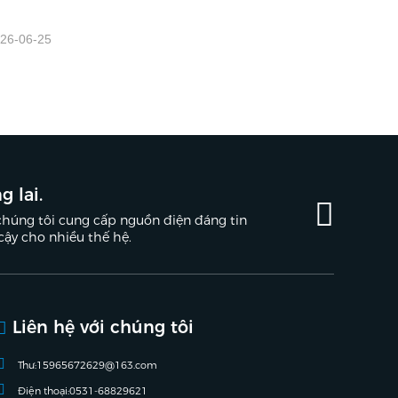
26-06-25
g lai.
chúng tôi cung cấp nguồn điện đáng tin
 cậy cho nhiều thế hệ.
Liên hệ với chúng tôi
Thư:
15965672629@163.com
Điện thoại:
0531-68829621