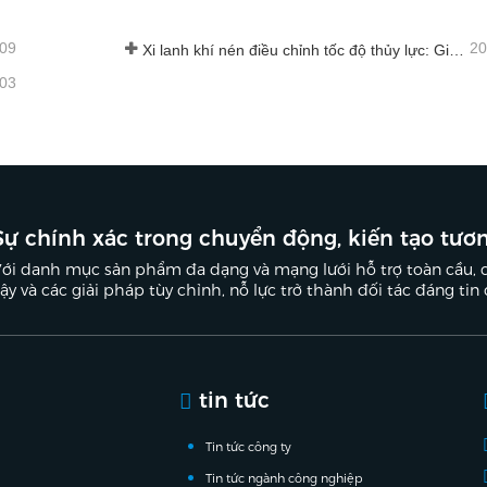
-09
20
Xi lanh khí nén điều chỉnh tốc độ thủy lực: Giải pháp chuyển động ổn định không va đập cho thiết bị tự động hóa
-03
Sự chính xác trong chuyển động, kiến ​​tạo tươn
ới danh mục sản phẩm đa dạng và mạng lưới hỗ trợ toàn cầu, 
ậy và các giải pháp tùy chỉnh, nỗ lực trở thành đối tác đáng tin
tin tức
Tin tức công ty
Tin tức ngành công nghiệp