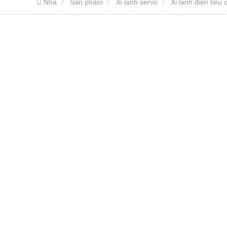
Nhà
Sản phẩm
Xi lanh servo
Xi lanh điện tiêu