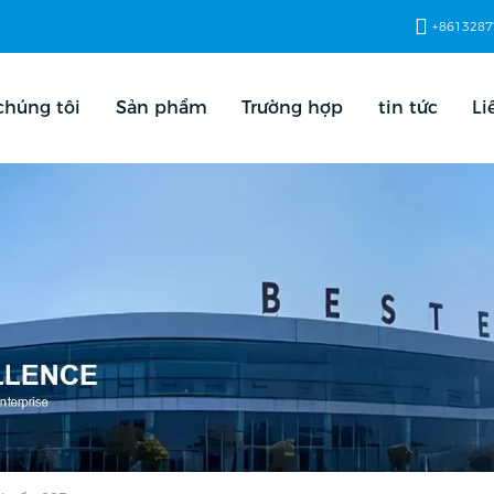
+8613287
chúng tôi
Sản phẩm
Trường hợp
tin tức
Li