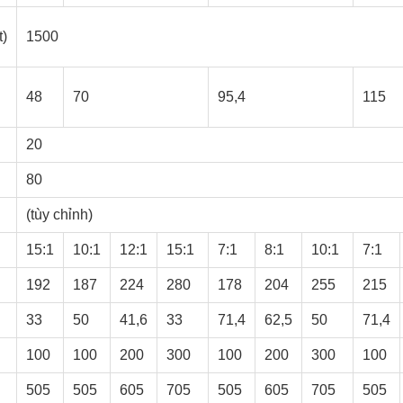
t)
1500
48
70
95,4
115
20
80
(tùy chỉnh)
15:1
10:1
12:1
15:1
7:1
8:1
10:1
7:1
192
187
224
280
178
204
255
215
33
50
41,6
33
71,4
62,5
50
71,4
100
100
200
300
100
200
300
100
505
505
605
705
505
605
705
505