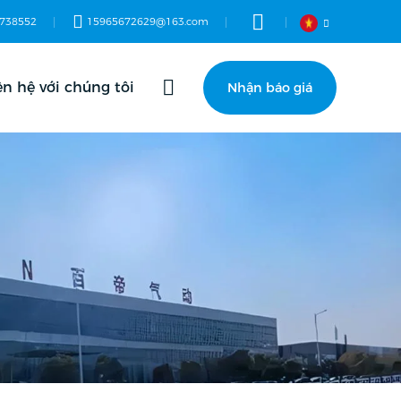
738552
15965672629@163.com
ên hệ với chúng tôi
Nhận báo giá