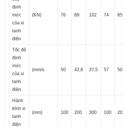
định
mức
(KN)
76
89
102
74
85
của xi
lanh
điện
Tốc độ
định
mức
(mm/s
50
42,8
37,5
57
50
của xi
lanh
điện
Hành
trình xi
(mm)
100
200
300
100
200
lanh
điện