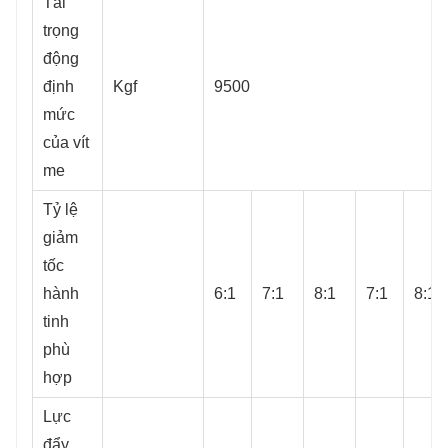
Tải
trọng
động
định
Kgf
9500
mức
của vít
me
Tỷ lệ
giảm
tốc
hành
6:1
7:1
8:1
7:1
8:1
tinh
phù
hợp
Lực
đẩy