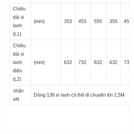
Chiều
dài xi
(mm)
355
455
555
355
455
lanh
(L1)
Chiều
dài xi
lanh
(mm)
632
732
832
632
732
điện
(L2)
nhận
Dòng 136 xi lanh có thể di chuyển tới 2,5M
xét