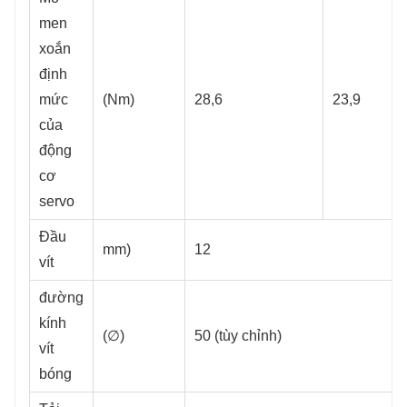
men
xoắn
định
mức
(Nm)
28,6
23,9
của
động
cơ
servo
Đầu
mm)
12
vít
đường
kính
(∅)
50 (tùy chỉnh)
vít
bóng