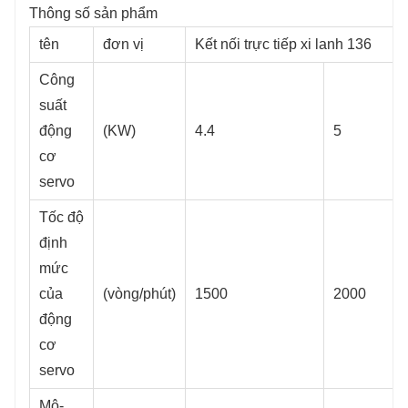
Thông số sản phẩm
tên
đơn vị
Kết nối trực tiếp xi lanh 136
Công
suất
động
(KW)
4.4
5
cơ
servo
Tốc độ
định
mức
của
(vòng/phút)
1500
2000
động
cơ
servo
Mô-