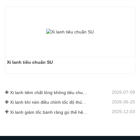
Xi lanh tiêu chuẩn SU
2026-07-09
Xi lanh tiêm chất lỏng không tiêu chuẩn tùy chỉnh cấp thực phẩm
2026-06-25
Xi lanh khí nén điều chỉnh tốc độ thủy lực: Giải pháp chuyển động ổn định không va đập cho thiết bị tự động hóa
2025-12-03
Xi lanh giảm tốc bánh răng gù thế hệ mới