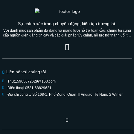
Sự chính xác trong chuyển động, kiến ​​tạo tương lai.
Với danh mục sản phẩm đa dạng và mạng lưới hỗ trợ toàn cầu, chúng tôi cung
cấp nguồn điện đáng tin cậy và các giải pháp tùy chỉnh, nỗ lực trở thành đối tác
đáng tin cậy cho nhiều thế hệ.
Liên hệ với chúng tôi
Thư:
15965672629@163.com
Điện thoại:
0531-68829621
Địa chỉ công ty:
Số 168-1, Phố Đông, Quận TI Anqiao, Tế Nam, S Winter