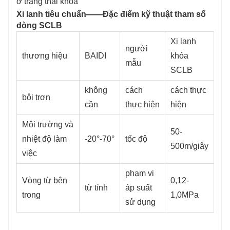
ở trạng thái khóa
Xi lanh tiêu chuẩn——Đặc điểm kỹ thuật tham số
dòng SCLB
Xi lanh
người
thương hiệu
BAIDI
khóa
mẫu
SCLB
không
cách
cách thực
bôi trơn
cần
thực hiện
hiện
Môi trường và
50-
nhiệt độ làm
-20°-70°
tốc độ
500m/giây
việc
phạm vi
Vòng từ bên
0,12-
từ tính
áp suất
trong
1,0MPa
sử dụng