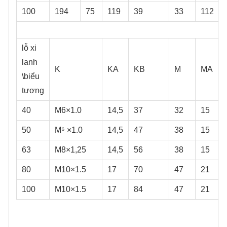
100
194
75
119
39
33
112
lỗ xi ​​
lanh
K
KA
KB
M
MA
\biểu
tượng
40
M6×1.0
14,5
37
32
15
50
M⁶ ×1.0
14,5
47
38
15
63
M8×1,25
14,5
56
38
15
80
M10×1.5
17
70
47
21
100
M10×1.5
17
84
47
21