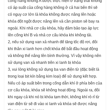
cổng hàng không A được thực hiện ở trạng thái không
có áp suất của cổng hàng không ở cả hai bên thì sẽ
có nguy cơ lớn là khóa không được nâng lên hoặc
khóa đột ngột được nâng lên và cần piston sẽ bay ra
ngoài. Khi nhả cơ cấu khóa, hãy đảm bảo tạo áp lực
lên cổng khí B và nhả cơ cấu khóa khi không tải.
2, nếu sử dụng van xả nhanh để tăng tốc độ rơi, đôi
khi thân xi lanh hơn chốt khóa để bắt đầu hoạt động
và không thể nâng lên bình thường. Vì vậy không nên
sử dụng van xả nhanh trên xi lanh bị khóa
3, vui lòng không sử dụng ba van điện từ (đặc biệt là
trong loại bịt kín bằng kim loại) để sử dụng kết hợp.
Nếu có áp suất bên trong cổng dẫn khí ở phía bên của
cơ cấu khóa, khóa sẽ không hoạt động. Ngoài ra, đôi
khi ngay cả khi nó bị khóa tạm thời, không khí rò rỉ từ
van điện từ sẽ đi vào xi lanh và khóa sẽ được nâng