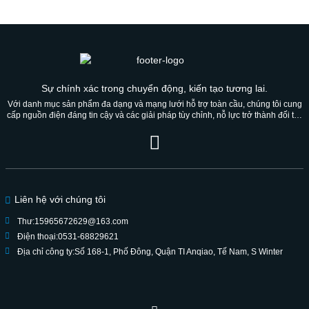
Sự chính xác trong chuyển động, kiến ​​tạo tương lai.
Với danh mục sản phẩm đa dạng và mạng lưới hỗ trợ toàn cầu, chúng tôi cung
cấp nguồn điện đáng tin cậy và các giải pháp tùy chỉnh, nỗ lực trở thành đối tác
đáng tin cậy cho nhiều thế hệ.
Liên hệ với chúng tôi
Thư:
15965672629@163.com
Điện thoại:
0531-68829621
Địa chỉ công ty:
Số 168-1, Phố Đông, Quận TI Anqiao, Tế Nam, S Winter