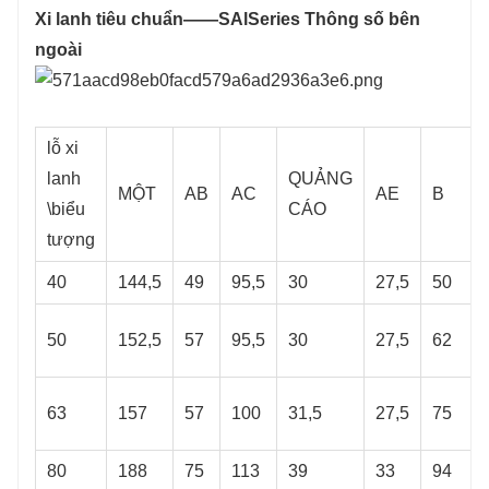
Xi lanh tiêu chuẩn——SAlSeries Thông số bên
ngoài
lỗ xi ​​
lanh
QUẢNG
MỘT
AB
AC
AE
B
\biểu
CÁO
tượng
40
144,5
49
95,5
30
27,5
50
50
152,5
57
95,5
30
27,5
62
63
157
57
100
31,5
27,5
75
80
188
75
113
39
33
94