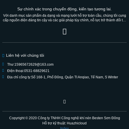
Sự chính xác trong chuyển động, kiến ​​tạo tương lai.
Với danh mục sản phẩm đa dạng và mạng lưới hỗ trợ toàn cầu, chúng tôi cung
cấp nguồn điện đáng tin cậy và các giải pháp tùy chỉnh, nỗ lực trở thành đối tác
đáng tin cậy cho nhiều thế hệ.
Liên hệ với chúng tôi
Thư:
15965672629@163.com
Điện thoại:
0531-68829621
Địa chỉ công ty:
Số 168-1, Phố Đông, Quận TI Anqiao, Tế Nam, S Winter
Copyright © 2020
Công ty TNHH Công nghệ khí nén Besten Sơn Đông
Hỗ trợ kỹ thuật: Huazhicloud
Index