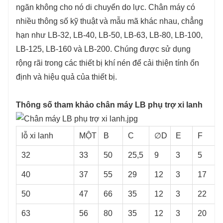
ngăn không cho nó di chuyển do lực. Chân máy có
nhiều thông số kỹ thuật và mẫu mã khác nhau, chẳng
hạn như LB-32, LB-40, LB-50, LB-63, LB-80, LB-100,
LB-125, LB-160 và LB-200. Chúng được sử dụng
rộng rãi trong các thiết bị khí nén để cải thiện tính ổn
định và hiệu quả của thiết bị.
Thông số tham khảo chân máy LB phụ trợ xi lanh
lỗ xi ​​lanh
MỘT
B
C
∅D
E
F
32
33
50
25,5
9
3
5
40
37
55
29
12
3
17
50
47
66
35
12
3
22
63
56
80
35
12
3
20